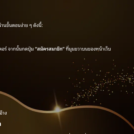
นขั้นตอนง่าย ๆ ดังนี้:
ตอร์ จากนั้นกดปุ่ม
“สมัครสมาชิก”
ที่มุมขวาบนของหน้าเว็บ
อ้าง
ท